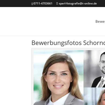
0711-4703661
sperl-fotografie@t-online.de
Bewe
Bewerbungsfotos Schorn