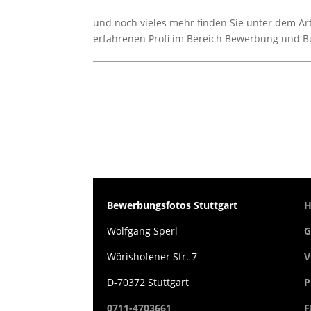
und noch vieles mehr finden Sie unter dem Ar
erfahrenen Profi im Bereich Bewerbung und B
Bewerbungsfotos Stuttgart
Wolfgang Sperl
G
Wörishofener Str. 7
V
D-70372 Stuttgart
P
0711-4703661
F