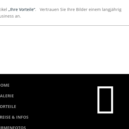
tikel
„Ihre Vorteile“
. Vertrauen Sie Ihre Bilder einem langjährig
usiness an.

HOME
ALERIE
ORTEILE
REISE & INFOS
IRMENFOTOS