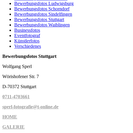
Bewerbungsfotos Ludwigsburg
Bewerbungsfotos Schorndorf
Bewerbungsfotos Sindelfingen
Bewerbungsfotos Stuttgart
Bewerbungsfotos Waiblingen
Businessfotos
Eventfotograf
Künstlerfotos
Verschiedenes
Bewerbungsfotos Stuttgart
Wolfgang Sperl
Wörishofener Str. 7
D-70372 Stuttgart
0711-4703661
sperl-fotografie@t-online.de
HOME
GALERIE