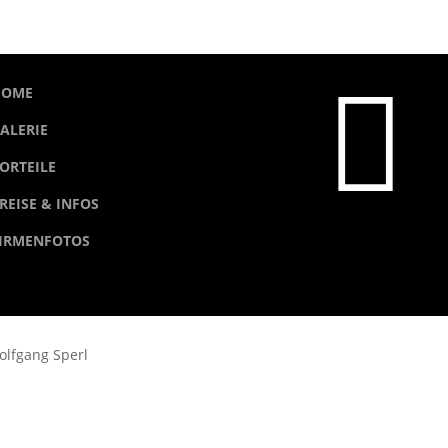

HOME
ALERIE
ORTEILE
REISE & INFOS
IRMENFOTOS
werbungsfotos Stuttgart Wolfg