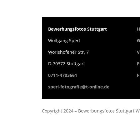
Bewerbungsfotos Stuttgart
Wolfgang Sperl
G
Wörishofener Str. 7
V
D-70372 Stuttgart
P
0711-4703661
F
sperl-fotografie@t-online.de
Copyright 2024 – Be