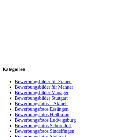
Kategorien
Bewerbungsbilder für Frauen
Bewerbungsbilder für Männer
Bewerbungsbilder Manager
Bewerbungsbilder Stuttgart
Bewerbungsfotos – Aktuell
Bewerbungsfotos Esslingen
Bewerbungsfotos Heilbronn
Bewerbungsfotos Ludwigsburg
Bewerbungsfotos Schorndorf
Bewerbungsfotos Sindelfingen
Bewerbungsfotos Stuttgart