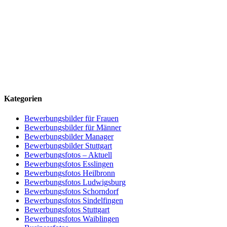
Kategorien
Bewerbungsbilder für Frauen
Bewerbungsbilder für Männer
Bewerbungsbilder Manager
Bewerbungsbilder Stuttgart
Bewerbungsfotos – Aktuell
Bewerbungsfotos Esslingen
Bewerbungsfotos Heilbronn
Bewerbungsfotos Ludwigsburg
Bewerbungsfotos Schorndorf
Bewerbungsfotos Sindelfingen
Bewerbungsfotos Stuttgart
Bewerbungsfotos Waiblingen