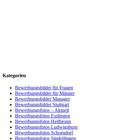
Kategorien
Bewerbungsbilder für Frauen
Bewerbungsbilder für Männer
Bewerbungsbilder Manager
Bewerbungsbilder Stuttgart
Bewerbungsfotos – Aktuell
Bewerbungsfotos Esslingen
Bewerbungsfotos Heilbronn
Bewerbungsfotos Ludwigsburg
Bewerbungsfotos Schorndorf
Bewerbungsfotos Sindelfingen