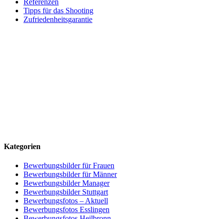
Referenzen
Tipps für das Shooting
Zufriedenheitsgarantie
Kategorien
Bewerbungsbilder für Frauen
Bewerbungsbilder für Männer
Bewerbungsbilder Manager
Bewerbungsbilder Stuttgart
Bewerbungsfotos – Aktuell
Bewerbungsfotos Esslingen
Bewerbungsfotos Heilbronn