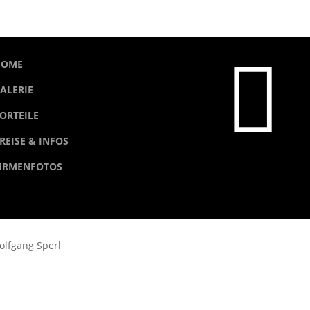

HOME
ALERIE
ORTEILE
REISE & INFOS
IRMENFOTOS
werbungsfotos Stuttgart Wolfg