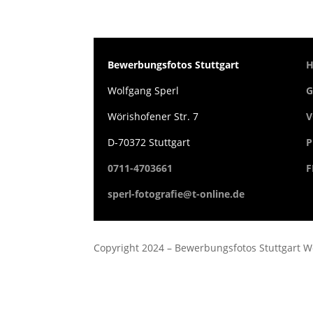
Bewerbungsfotos Stuttgart
Wolfgang Sperl
G
Wörishofener Str. 7
V
D-70372 Stuttgart
P
0711-4703661
F
sperl-fotografie@t-online.de
Copyright 2024 – Be