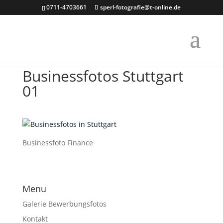
0711-4703661
sperl-fotografie@t-online.de
Businessfotos Stuttgart
01
Businessfoto Finance
Menu
Galerie Bewerbungsfotos
Kontakt