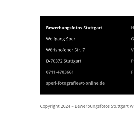
Bewerbungsfotos Stuttgart
Wolfgang Sperl
G
Wörishofener Str. 7
V
D-70372 Stuttgart
P
0711-4703661
F
sperl-fotografie@t-online.de
Copyright 2024 – Be