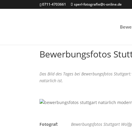
0711-4703661
sperl-fotografie@t-online.de
Bewe
Bewerbungsfotos Stutt
Das Bild des Tages bei Bewerbungsfotos Stuttgart:
natürlich ist.
Fotograf:
Bewerbungsfotos Stuttgart Wolfg