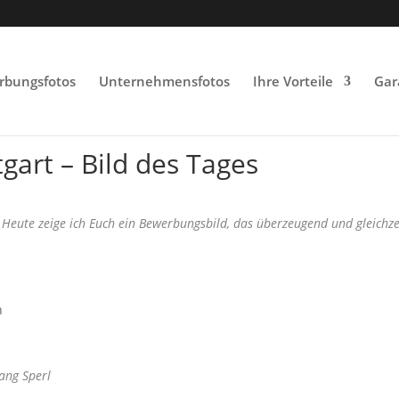
rbungsfotos
Unternehmensfotos
Ihre Vorteile
Gar
gart – Bild des Tages
 Heute zeige ich Euch ein Bewerbungsbild, das überzeugend und gleichze
ang Sperl